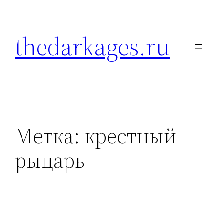
Перейти
к
thedarkages.ru
содержимому
Метка:
крестный
рыцарь