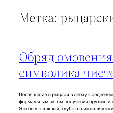
Метка:
рыцарск
Обряд омовения
символика чист
Посвящение в рыцари в эпоху Средневек
формальным актом получения оружия и н
Это был сложный, глубоко символически