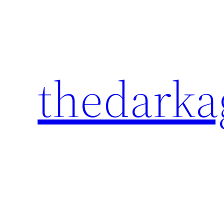
Перейти
к
содержимому
thedarka