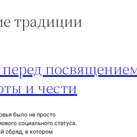
ие традиции
 перед посвящением
оты и чести
овья было не просто
ового социального статуса.
й обряд, в котором