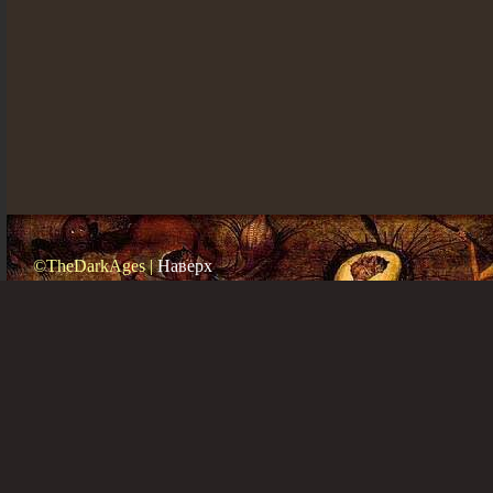
©TheDarkAges |
Наверх